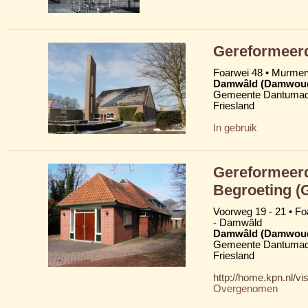
Gereformeer
Foarwei 48 • Murme
Damwâld (Damwou
Gemeente Dantumad
Friesland
In gebruik
Gereformeerd
Begroeting (
Voorweg 19 - 21 • Fo
- Damwâld
Damwâld (Damwou
Gemeente Dantumad
Friesland
http://home.kpn.nl/vis
Overgenomen