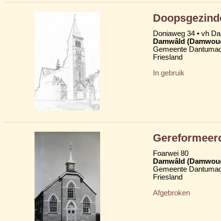
Doopsgezind
Doniaweg 34 • vh D
Damwâld (Damwou
Gemeente Dantumad
Friesland
In gebruik
Gereformeer
Foarwei 80
Damwâld (Damwou
Gemeente Dantumad
Friesland
Afgebroken