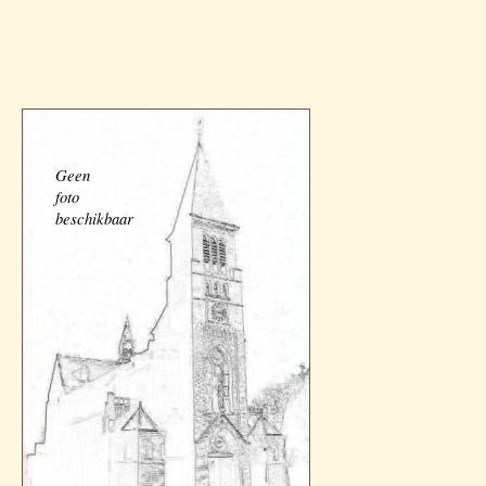
Geen
foto
beschikbaar