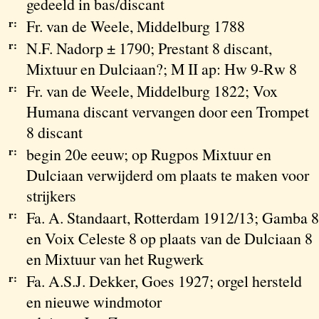
gedeeld in bas/discant
r:
Fr. van de Weele, Middelburg 1788
r:
N.F. Nadorp ± 1790; Prestant 8 discant,
Mixtuur en Dulciaan?; M II ap: Hw 9-Rw 8
r:
Fr. van de Weele, Middelburg 1822; Vox
Humana discant vervangen door een Trompet
8 discant
r:
begin 20e eeuw; op Rugpos Mixtuur en
Dulciaan verwijderd om plaats te maken voor
strijkers
r:
Fa. A. Standaart, Rotterdam 1912/13; Gamba 8
en Voix Celeste 8 op plaats van de Dulciaan 8
en Mixtuur van het Rugwerk
r:
Fa. A.S.J. Dekker, Goes 1927; orgel hersteld
en nieuwe windmotor