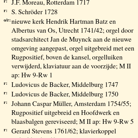
r:
J.F. Moreau, Rotterdam 1717
r:
S. Schröder 1728
o/r:
nieuwe kerk Hendrik Hartman Batz en
Albertus van Os, Utrecht 1741/42; orgel door
stadsarchitect Jan de Muynck aan de nieuwe
omgeving aangepast, orgel uitgebreid met een
Rugpositief, boven de kansel, orgelluiken
verwijderd, klaviatuur aan de voorzijde; M II
ap: Hw 9-Rw 1
r:
Ludovicus de Backer, Middelburg 1747
r:
Ludovicus de Backer, Middelburg 1750
r:
Johann Caspar Müller, Amsterdam 1754/55;
Rugpositief uitgebreid en Hoofdwerk en
blaasbalgen gereviseerd; M II ap: Hw 9-Rw 5
r:
Gerard Stevens 1761/62; klavierkoppel