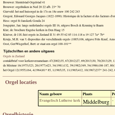
Brouwer: Sleutelstad-Orgelstad 41
Brouwer: orgelluiken in Ned 20 22 afb. 23* 70
Gierveld: het ned huisorgel in de 17e en 18e eeuw 100 242 243
Gregoir, Edouard Georges Jacques (1822-1890): Historique de la facture et des facteurs d
Hess: orgel St Janskerk Gouda 24
Jongepier, Jan: langs nederlandse orgels III 16, uitgave Bosch & Keuning te Baarn
Kler, de: brochure Engelse kerken in Den Haag 15
Kluiver, dr J.H.:hist orgels in Zeeland II 31 49-55 62 85 114-118 n 19 127 7a* 7b*
Kruijs, M.H. van 't: disposities der verschillende orgels (1885)106, uitgave Frits Knuf, A
Oost, Ger/Wisgerhof, Bert: er staat een orgel 100-101**
Tijdschriften en andere uitgaves
Orgels in Zeeland
contaktbrief voor kerkenverzamelaars 47(2002)35, 67(2012)27, 69(2013)30, 70(2013)29, 
de Mixtuur 16(1975)323, 20(1977)423, 34(1981)132, 39(1982)349, 54(1986)186 187, 80
het Orgel 12(1955)164, 4(1964)81* 85, 1(1965)35, 11(1965)412, 10(1967)237* 241-242,
Orgel locaties
Naam gebouw
Plaats
P
Evangelisch Lutherse kerk
Middelburg
-
Orgelhistorie