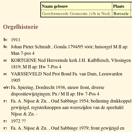
Naam gebouw
Plaats
Gereformeerde Gemeente (v/h in Ned)
Borssele
Orgelhistorie
b:
1911
b:
Johan Pieter Schmidt , Gouda 1794/95 vóór; huisorgel M II ap:
Man 7-pos 4
o:
KORTGENE Ned Hervormde kerk J.H. Kalbfleisch, Vlissingen
1819; M II ap: Hw 7-Pos 4
o:
VARSSEVELD Ned Prot Bond Fa. van Dam, Leeuwarden
1905
o/r:
Fa. Spiering, Dordrecht 1936, nieuw front, diverse
dispositiewijzigingen; Pn / M II ap: Hw 7-Pos 4
r:
Fa. A. Nijsse & Zn. , Oud Sabbinge 1954; bediening drukkoppel
gewijzigd, registerknoppen aan weerszijden van de speeltafel
Nijsse & Zn. -
r:
1972 ??
r:
Fa. A. Nijsse & Zn. , Oud Sabbinge 1979; front gewijzigd en