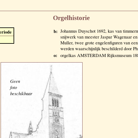
Orgelhistorie
b:
Johannus Duyschot 1692, kas van timmerm
eriode
snijwerk van meester Jaspar Wagenaar e
Muller, twee grote engelenfiguren van een
werden waarschijnlijk beschilderd door P
o:
orgelkas AMSTERDAM Rijksmuseum 1884
Geen
foto
beschikbaar