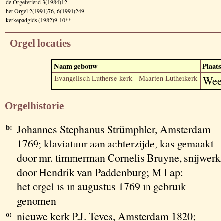
de Orgelvriend 3(1984)12
het Orgel 2(1991)76, 6(1991)249
kerkepadgids (1982)9-10**
Orgel locaties
Naam gebouw
Plaats
Evangelisch Lutherse kerk - Maarten Lutherkerk
Wee
Orgelhistorie
b:
Johannes Stephanus Strümphler, Amsterdam
1769; klaviatuur aan achterzijde, kas gemaakt
door mr. timmerman Cornelis Bruyne, snijwerk
door Hendrik van Paddenburg; M I ap:
het orgel is in augustus 1769 in gebruik
genomen
o:
nieuwe kerk P.J. Teves, Amsterdam 1820;