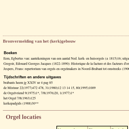
Bronvermelding van het (kerk)gebouw
Boeken
Eem, Egbertus van: aantekeningen van een aantal Ned. kerk- en huisorgels (± 1815)16; uitg
Gregoir, Edouard Georges Jacques (1822-1890): Historique de la facture et des facteurs d
Jespers, Frans: repertorium van orgels en orgelmakers in Noord-Brabant tot omstreeks (1
Tijdschriften en andere uitgaves
brabants heem jg XXIV nr 4 pag 85
de Mixtuur 22(1977)472 478, 31(1980)12 13 14 15, 80(1995)1009
de Orgelvriend 9(1975)1*, 7/8(1976)20, 1(1977)1*
het Orgel 7/8(1963)125
kerkepadgids (1988)30**
Orgel locaties