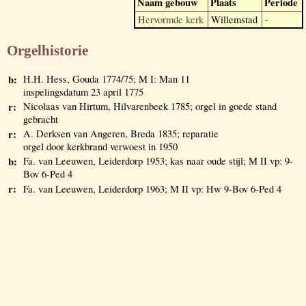
Naam gebouw
Plaats
Periode
Hervormde kerk
Willemstad
-
Orgelhistorie
b:
H.H. Hess, Gouda 1774/75; M I: Man 11
inspelingsdatum 23 april 1775
r:
Nicolaas van Hirtum, Hilvarenbeek 1785; orgel in goede stand
gebracht
r:
A. Derksen van Angeren, Breda 1835; reparatie
orgel door kerkbrand verwoest in 1950
b:
Fa. van Leeuwen, Leiderdorp 1953; kas naar oude stijl; M II vp: 9-
Bov 6-Ped 4
r:
Fa. van Leeuwen, Leiderdorp 1963; M II vp: Hw 9-Bov 6-Ped 4