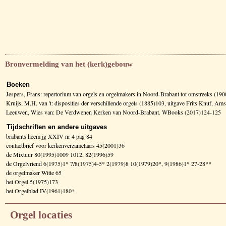
Bronvermelding van het (kerk)gebouw
Boeken
Jespers, Frans: repertorium van orgels en orgelmakers in Noord-Brabant tot omstreeks (1
Kruijs, M.H. van 't: disposities der verschillende orgels (1885)103, uitgave Frits Knuf, A
Leeuwen, Wies van: De Verdwenen Kerken van Noord-Brabant. WBooks (2017)124-125
Tijdschriften en andere uitgaves
brabants heem jg XXIV nr 4 pag 84
contactbrief voor kerkenverzamelaars 45(2001)36
de Mixtuur 80(1995)1009 1012, 82(1996)59
de Orgelvriend 6(1975)1* 7/8(1975)4-5* 2(1979)8 10(1979)20*, 9(1986)1* 27-28**
de orgelmaker Witte 65
het Orgel 5(1975)173
het Orgelblad IV(1961)180*
Orgel locaties