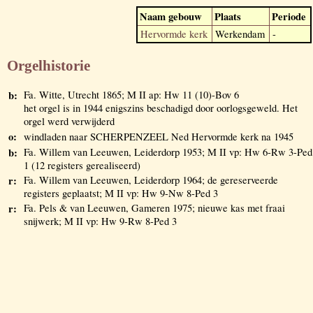
Naam gebouw
Plaats
Periode
Hervormde kerk
Werkendam
-
Orgelhistorie
b:
Fa. Witte, Utrecht 1865; M II ap: Hw 11 (10)-Bov 6
het orgel is in 1944 enigszins beschadigd door oorlogsgeweld. Het
orgel werd verwijderd
o:
windladen naar SCHERPENZEEL Ned Hervormde kerk na 1945
b:
Fa. Willem van Leeuwen, Leiderdorp 1953; M II vp: Hw 6-Rw 3-Ped
1 (12 registers gerealiseerd)
r:
Fa. Willem van Leeuwen, Leiderdorp 1964; de gereserveerde
registers geplaatst; M II vp: Hw 9-Nw 8-Ped 3
r:
Fa. Pels & van Leeuwen, Gameren 1975; nieuwe kas met fraai
snijwerk; M II vp: Hw 9-Rw 8-Ped 3