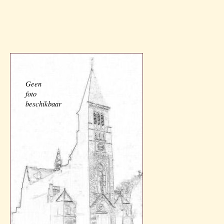
Geen
foto
beschikbaar