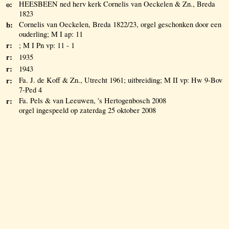
o:
HEESBEEN ned herv kerk Cornelis van Oeckelen & Zn., Breda
1823
b:
Cornelis van Oeckelen, Breda 1822/23, orgel geschonken door een
ouderling; M I ap: 11
r:
; M I Pn vp: 11 - 1
r:
1935
r:
1943
r:
Fa. J. de Koff & Zn., Utrecht 1961; uitbreiding; M II vp: Hw 9-Bov
7-Ped 4
r:
Fa. Pels & van Leeuwen, 's Hertogenbosch 2008
orgel ingespeeld op zaterdag 25 oktober 2008