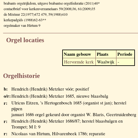
brabants orgelrijkdom, uitgave brabantse orgelfederatie (2011)40*
contactbrief voor kerkenverzamelaars 59(2008)36, 61(2009)35
de Mixtuur 22(1977)472 479, 59(1988)410
kerkepadgids (1988)62-63**
orgelmaker van Hirtum 9
Orgel locaties
Naam gebouw
Plaats
Periode
Hervormde kerk
Waalwijk
-
Orgelhistorie
b:
Hendrich (Hendrik) Metzker vóór; positief
o/r:
Hendrich (Hendrik) Metzker 1685, nieuwe blaasbalg
r:
Ulricus Eitzen, 's Hertogenbosch 1685 (organist st jan); herstel
pijpen
januari 1686 orgel gekeurd door organist W. Blaris, Geertruidenberg
r:
Hendrich (Hendrik) Metzker 1686/87; herstel blaasbalgen en
Trompet; M I: 9
r:
Nicolaas van Hirtum, Hilvarenbeek 1786; reparatie