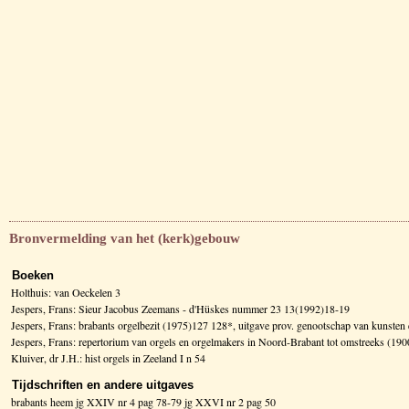
Bronvermelding van het (kerk)gebouw
Boeken
Holthuis: van Oeckelen 3
Jespers, Frans: Sieur Jacobus Zeemans - d'Hüskes nummer 23 13(1992)18-19
Jespers, Frans: brabants orgelbezit (1975)127 128*, uitgave prov. genootschap van kunsten
Jespers, Frans: repertorium van orgels en orgelmakers in Noord-Brabant tot omstreeks (1
Kluiver, dr J.H.: hist orgels in Zeeland I n 54
Tijdschriften en andere uitgaves
brabants heem jg XXIV nr 4 pag 78-79 jg XXVI nr 2 pag 50