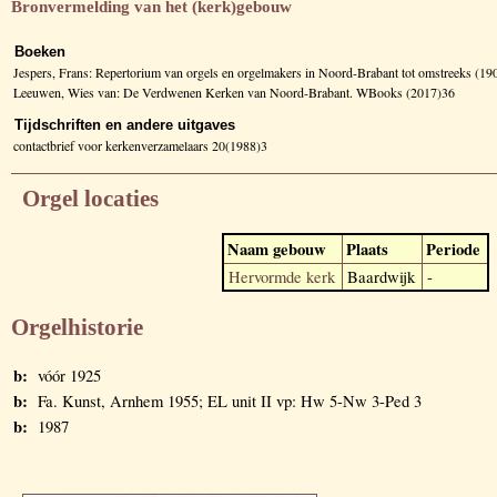
Bronvermelding van het (kerk)gebouw
Boeken
Jespers, Frans: Repertorium van orgels en orgelmakers in Noord-Brabant tot omstreeks (1
Leeuwen, Wies van: De Verdwenen Kerken van Noord-Brabant. WBooks (2017)36
Tijdschriften en andere uitgaves
contactbrief voor kerkenverzamelaars 20(1988)3
Orgel locaties
Naam gebouw
Plaats
Periode
Hervormde kerk
Baardwijk
-
Orgelhistorie
b:
vóór 1925
b:
Fa. Kunst, Arnhem 1955; EL unit II vp: Hw 5-Nw 3-Ped 3
b:
1987