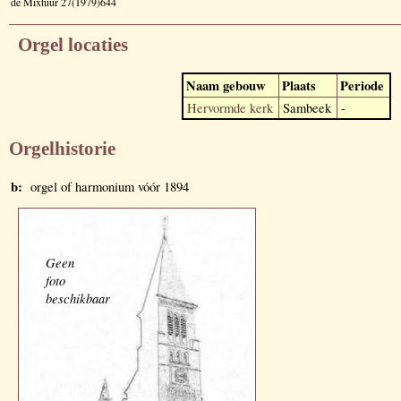
de Mixtuur 27(1979)644
Orgel locaties
Naam gebouw
Plaats
Periode
Hervormde kerk
Sambeek
-
Orgelhistorie
b:
orgel of harmonium vóór 1894
Geen
foto
beschikbaar