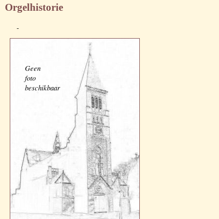
Orgelhistorie
-
Geen
foto
beschikbaar