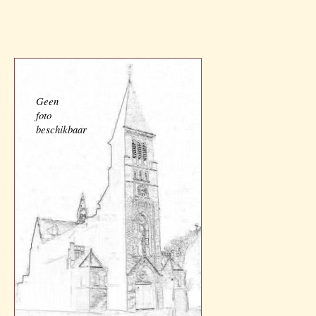
Geen
foto
beschikbaar