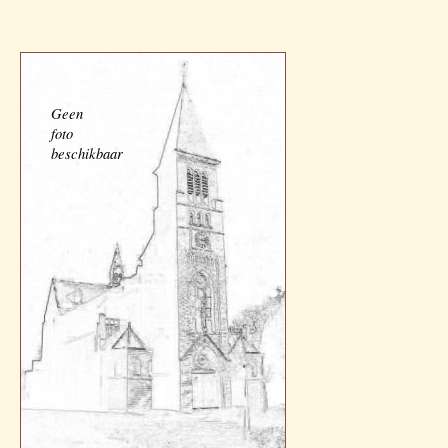
Geen
foto
beschikbaar