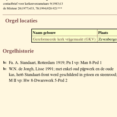
contactbrief voor kerkenverzamelaars 9(1983)13
de Mixtuur 20(1977)433, 78(1994)920-921***
Orgel locaties
Naam gebouw
Plaats
Gereformeerde kerk vrijgemaakt (GKV)
Zevenberge
Orgelhistorie
b:
Fa. A. Standaart, Rotterdam 1919; Pn I vp: Man 8-Ped 1
b:
W.N. de Jongh, Lisse 1991; met enkel oud pijpwerk en de oude
kas, het6 Standaart-front werd geschilderd in grioen en steenrood;
M II vp: Hw 8-Dwarswerk 5-Ped 2