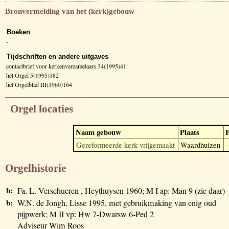
Bronvermelding van het (kerk)gebouw
Boeken
-
Tijdschriften en andere uitgaves
contactbrief voor kerkenverzamelaars 34(1995)41
het Orgel 5(1995)182
het Orgelblad III(1960)164
Orgel locaties
Naam gebouw
Plaats
P
Gereformeerde kerk vrijgemaakt
Waardhuizen
-
Orgelhistorie
b:
Fa. L. Verschueren , Heythuysen 1960; M I ap: Man 9 (zie daar)
b:
W.N. de Jongh, Lisse 1995, met gebruikmaking van enig oud
pijpwerk; M II vp: Hw 7-Dwarsw 6-Ped 2
Adviseur Wim Roos