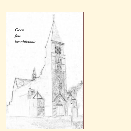
-
Geen
foto
beschikbaar