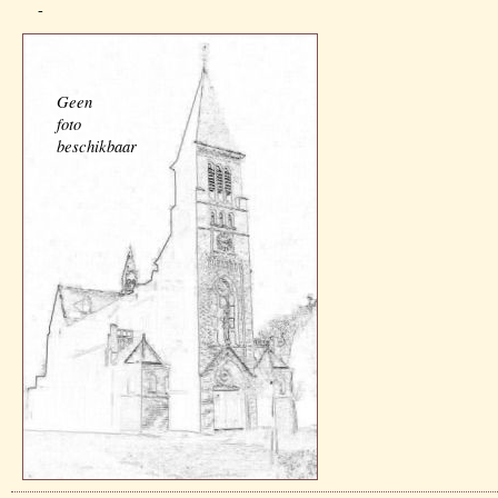
-
Geen
foto
beschikbaar