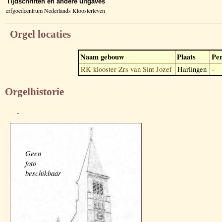
Tijdschriften en andere uitgaves
erfgoedcentrum Nederlands Kloosterleven
Orgel locaties
Naam gebouw
Plaats
Per
RK klooster Zrs van Sint Jozef
Harlingen
-
Orgelhistorie
-
Geen
foto
beschikbaar