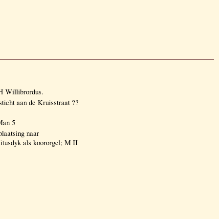
Willibrordus.
cht aan de Kruisstraat ??
Man 5
plaatsing naar
sdyk als koororgel; M II