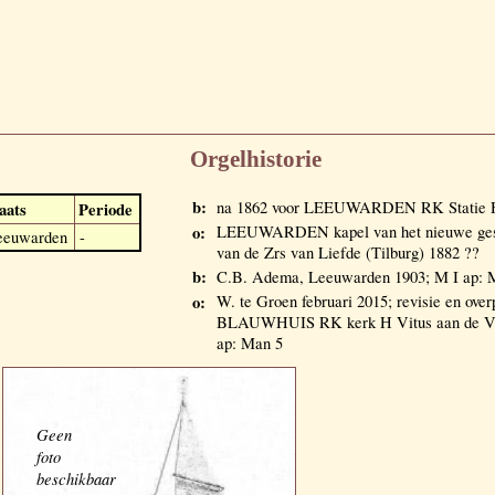
Orgelhistorie
b:
na 1862 voor LEEUWARDEN RK Statie H 
aats
Periode
o:
LEEUWARDEN kapel van het nieuwe gesti
eeuwarden
-
van de Zrs van Liefde (Tilburg) 1882 ??
b:
C.B. Adema, Leeuwarden 1903; M I ap: 
o:
W. te Groen februari 2015; revisie en over
BLAUWHUIS RK kerk H Vitus aan de Vitu
ap: Man 5
Geen
foto
beschikbaar