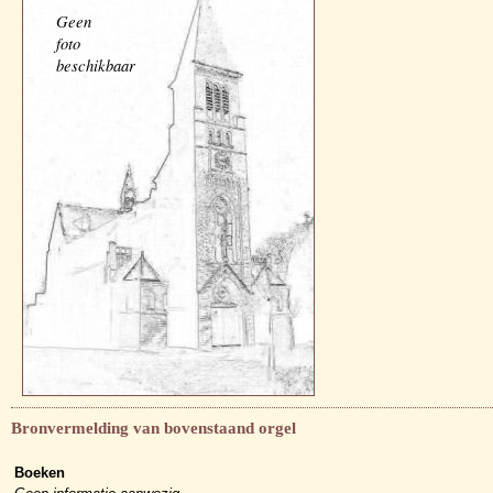
Geen
foto
beschikbaar
Bronvermelding van bovenstaand orgel
Boeken