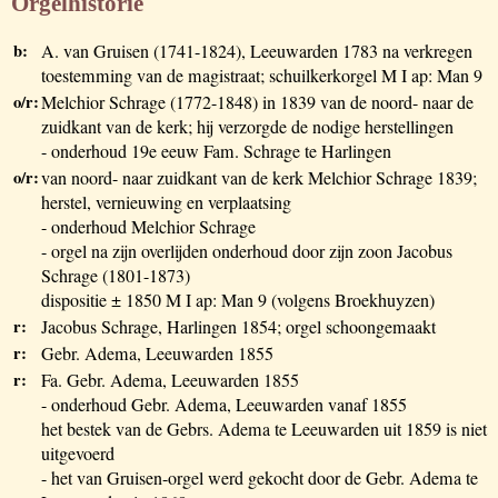
Orgelhistorie
b:
A. van Gruisen (1741-1824), Leeuwarden 1783 na verkregen
toestemming van de magistraat; schuilkerkorgel M I ap: Man 9
o/r:
Melchior Schrage (1772-1848) in 1839 van de noord- naar de
zuidkant van de kerk; hij verzorgde de nodige herstellingen
- onderhoud 19e eeuw Fam. Schrage te Harlingen
o/r:
van noord- naar zuidkant van de kerk Melchior Schrage 1839;
herstel, vernieuwing en verplaatsing
- onderhoud Melchior Schrage
- orgel na zijn overlijden onderhoud door zijn zoon Jacobus
Schrage (1801-1873)
dispositie ± 1850 M I ap: Man 9 (volgens Broekhuyzen)
r:
Jacobus Schrage, Harlingen 1854; orgel schoongemaakt
r:
Gebr. Adema, Leeuwarden 1855
r:
Fa. Gebr. Adema, Leeuwarden 1855
- onderhoud Gebr. Adema, Leeuwarden vanaf 1855
het bestek van de Gebrs. Adema te Leeuwarden uit 1859 is niet
uitgevoerd
- het van Gruisen-orgel werd gekocht door de Gebr. Adema te