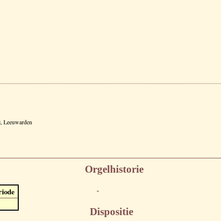
ij, Leeuwarden
Orgelhistorie
-
riode
Dispositie