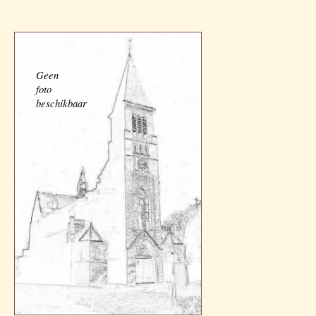
Geen
foto
beschikbaar