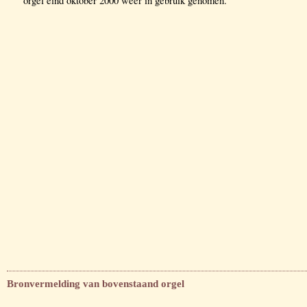
orgel eind oktober 2000 weer in gebruik genomen.
Bronvermelding van bovenstaand orgel