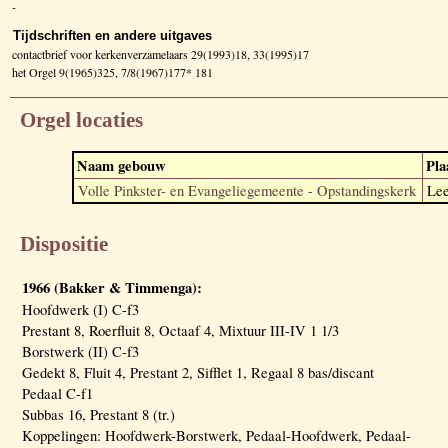
-
Tijdschriften en andere uitgaves
contactbrief voor kerkenverzamelaars 29(1993)18, 33(1995)17
het Orgel 9(1965)325, 7/8(1967)177* 181
Orgel locaties
Naam gebouw
Pla
Volle Pinkster- en Evangeliegemeente - Opstandingskerk
Le
Dispositie
1966 (Bakker & Timmenga):
Hoofdwerk (I) C-f3
Prestant 8, Roerfluit 8, Octaaf 4, Mixtuur III-IV 1 1/3
Borstwerk (II) C-f3
Gedekt 8, Fluit 4, Prestant 2, Sifflet 1, Regaal 8 bas/discant
Pedaal C-f1
Subbas 16, Prestant 8 (tr.)
Koppelingen: Hoofdwerk-Borstwerk, Pedaal-Hoofdwerk, Pedaal-