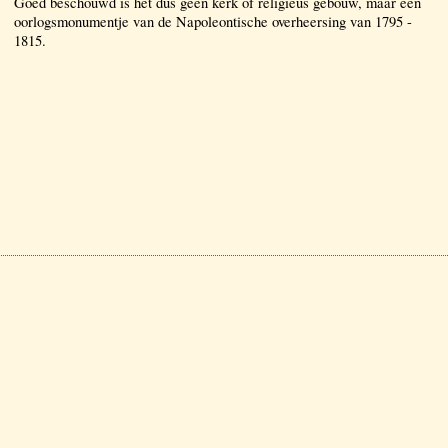
Goed beschouwd is het dus geen kerk of religieus gebouw, maar een
oorlogsmonumentje van de Napoleontische overheersing van 1795 -
1815.