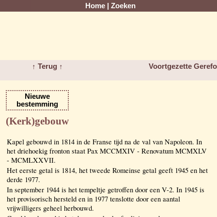
Home
|
Zoeken
↑ Terug ↑
Voortgezette Geref
Nieuwe
bestemming
(Kerk)gebouw
Kapel gebouwd in 1814 in de Franse tijd na de val van Napoleon. In
het driehoekig fronton staat Pax MCCMXIV - Renovatum MCMXLV
- MCMLXXVII.
Het eerste getal is 1814, het tweede Romeinse getal geeft 1945 en het
derde 1977.
In september 1944 is het tempeltje getroffen door een V-2. In 1945 is
het provisorisch hersteld en in 1977 tenslotte door een aantal
vrijwilligers geheel herbouwd.