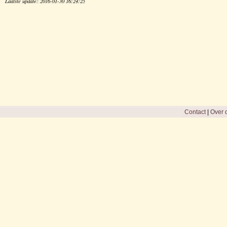
Laatste update: 2016-01-30 16:24:25
Contact
|
Over d