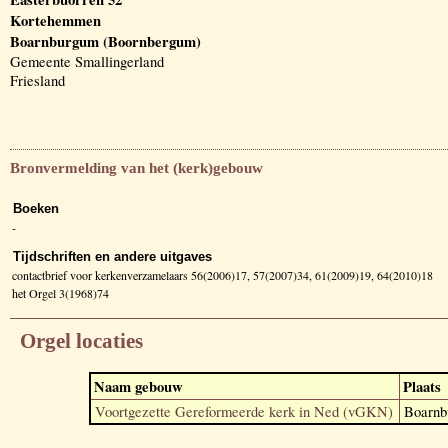
Kortehemmen
Boarnburgum (Boornbergum)
Gemeente Smallingerland
Friesland
Bronvermelding van het (kerk)gebouw
Boeken
-
Tijdschriften en andere uitgaves
contactbrief voor kerkenverzamelaars 56(2006)17, 57(2007)34, 61(2009)19, 64(2010)18
het Orgel 3(1968)74
Orgel locaties
Naam gebouw
Plaats
Voortgezette Gereformeerde kerk in Ned (vGKN)
Boarnb