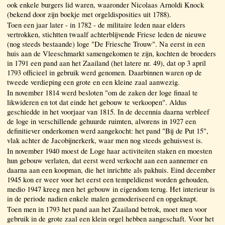
ook enkele burgers lid waren, waaronder Nicolaas Arnoldi Knock
(bekend door zijn boekje met orgeldisposities uit 1788).
Toen een jaar later - in 1782 - de militaire leden naar elders
vertrokken, stichtten twaalf achterblijvende Friese leden de nieuwe
(nog steeds bestaande) loge "De Friesche Trouw". Na eerst in een
huis aan de Vleeschmarkt samengekomen te zijn, kochten de broeders
in 1791 een pand aan het Zaailand (het latere nr. 49), dat op 3 april
1793 officieel in gebruik werd genomen. Daarbinnen waren op de
tweede verdieping een grote en een kleine zaal aanwezig.
In november 1814 werd besloten "om de zaken der loge finaal te
likwideren en tot dat einde het gebouw te verkoopen". Aldus
geschiedde in het voorjaar van 1815. In de decennia daarna verbleef
de loge in verschillende gehuurde ruimten, alvorens in 1927 een
definitiever onderkomen werd aangekocht: het pand "Bij de Put 15",
vlak achter de Jacobijnerkerk, waar men nog steeds gehuisvest is.
In november 1940 moest de Loge haar activiteiten staken en moesten
hun gebouw verlaten, dat eerst werd verkocht aan een aannemer en
daarna aan een koopman, die het inrichtte als pakhuis. Eind december
1945 kon er weer voor het eerst een tempeldienst worden gehouden,
medio 1947 kreeg men het gebouw in eigendom terug. Het interieur is
in de periode nadien enkele malen gemoderiseerd en opgeknapt.
Toen men in 1793 het pand aan het Zaailand betrok, moet men voor
gebruik in de grote zaal een klein orgel hebben aangeschaft. Voor het