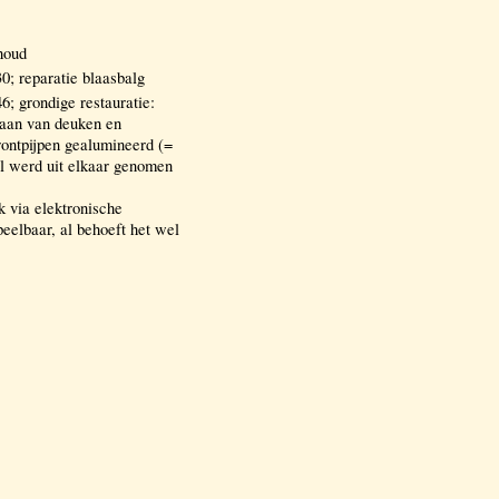
houd
; reparatie blaasbalg
 grondige restauratie:
daan van deuken en
rontpijpen gealumineerd (=
el werd uit elkaar genomen
k via elektronische
peelbaar, al behoeft het wel