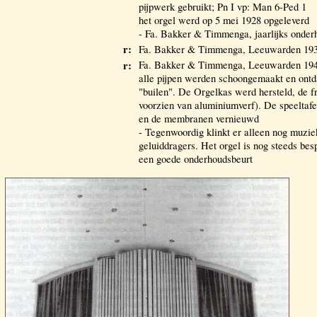
pijpwerk gebruikt; Pn I vp: Man 6-Ped 1
het orgel werd op 5 mei 1928 opgeleverd
- Fa. Bakker & Timmenga, jaarlijks onder
r:
Fa. Bakker & Timmenga, Leeuwarden 1930
r:
Fa. Bakker & Timmenga, Leeuwarden 1946;
alle pijpen werden schoongemaakt en ont
"builen". De Orgelkas werd hersteld, de f
voorzien van aluminiumverf). De speeltaf
en de membranen vernieuwd
- Tegenwoordig klinkt er alleen nog muzie
geluiddragers. Het orgel is nog steeds bes
een goede onderhoudsbeurt