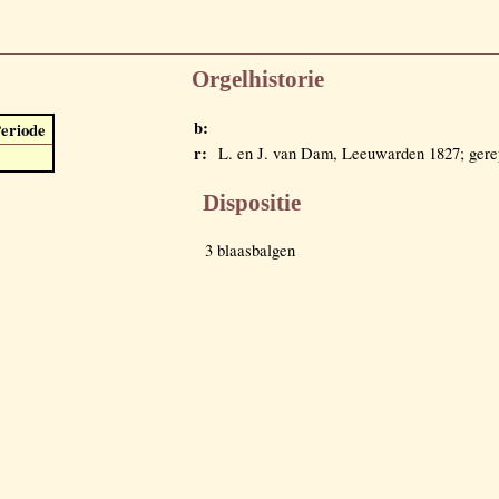
Orgelhistorie
b:
eriode
r:
L. en J. van Dam, Leeuwarden 1827; gere
Dispositie
3 blaasbalgen