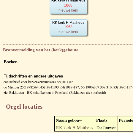
RK kerk H Mattheus
1868
nieuwe kerk
RK kerk H Mattheus
1953
nieuwe kerk
Bronvermelding van het (kerk)gebouw
Boeken
-
Tijdschriften en andere uitgaves
contactbrief voor kerkenverzamelaars 66(2011)16
de Mixtuur 25(1978)564, 45(1984)593 ,64(1989)187, 66(1990)307 308 310, 83(1996)117
zie: Bakhuizen - RK schuilkerken in Friesland (Bakhuizen als voorbeeld)
Orgel locaties
Naam gebouw
Plaats
Period
RK kerk H Mattheus
De Jouwer
-