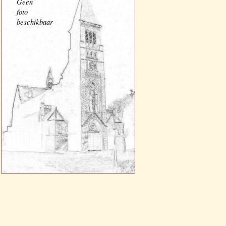
Geen
foto
beschikbaar