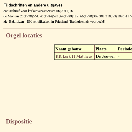
Tijdschriften en andere uitgaves
contactbrief voor kerkenverzamelaars 66(2011)16
de Mixtuur 25(1978)564, 45(1984)593 ,64(1989)187, 66(1990)307 308 310, 83(1996)117
zie: Bakhuizen - RK schuilkerken in Friesland (Bakhuizen als voorbeeld)
Orgel locaties
Naam gebouw
Plaats
Period
RK kerk H Mattheus
De Jouwer
-
Dispositie