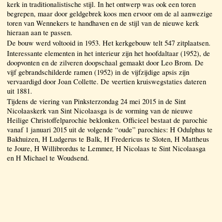
kerk in traditionalistische stijl. In het ontwerp was ook een toren
begrepen, maar door geldgebrek koos men ervoor om de al aanwezige
toren van Wennekers te handhaven en de stijl van de nieuwe kerk
hieraan aan te passen.
De bouw werd voltooid in 1953. Het kerkgebouw telt 547 zitplaatsen.
Interessante elementen in het interieur zijn het hoofdaltaar (1952), de
doopvonten en de zilveren doopschaal gemaakt door Leo Brom. De
vijf gebrandschilderde ramen (1952) in de vijfzijdige apsis zijn
vervaardigd door Joan Collette. De veertien kruiswegstaties dateren
uit 1881.
Tijdens de viering van Pinksterzondag 24 mei 2015 in de Sint
Nicolaaskerk van Sint Nicolaasga is de vorming van de nieuwe
Heilige Christoffelparochie beklonken. Officieel bestaat de parochie
vanaf 1 januari 2015 uit de volgende “oude” parochies: H Odulphus te
Bakhuizen, H Ludgerus te Balk, H Fredericus te Sloten, H Mattheus
te Joure, H Willibrordus te Lemmer, H Nicolaas te Sint Nicolaasga
en H Michael te Woudsend.