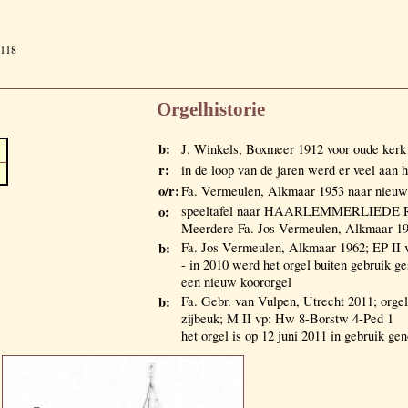
-118
Orgelhistorie
b:
J. Winkels, Boxmeer 1912 voor oude kerk
e
r:
in de loop van de jaren werd er veel aan 
o/r:
Fa. Vermeulen, Alkmaar 1953 naar nieuwe
o:
speeltafel naar HAARLEMMERLIEDE RK
Meerdere Fa. Jos Vermeulen, Alkmaar 1
b:
Fa. Jos Vermeulen, Alkmaar 1962; EP II
- in 2010 werd het orgel buiten gebruik g
een nieuw koororgel
b:
Fa. Gebr. van Vulpen, Utrecht 2011; orgel
zijbeuk; M II vp: Hw 8-Borstw 4-Ped 1
het orgel is op 12 juni 2011 in gebruik g