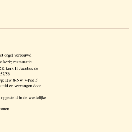
het orgel verbouwd
 kerk; restauratie
 kerk H Jacobus de
957/58
 vp: Hw 8-Nw 7-Ped 5
esteld en vervangen door
 opgesteld in de westelijke
enomen