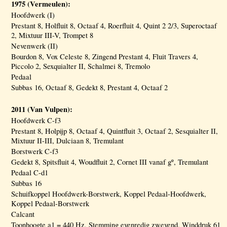
1975 (Vermeulen):
Hoofdwerk (I)
Prestant 8, Holfluit 8, Octaaf 4, Roerfluit 4, Quint 2 2/3, Superoctaaf
2, Mixtuur III-V, Trompet 8
Nevenwerk (II)
Bourdon 8, Vox Celeste 8, Zingend Prestant 4, Fluit Travers 4,
Piccolo 2, Sexquialter II, Schalmei 8, Tremolo
Pedaal
Subbas 16, Octaaf 8, Gedekt 8, Prestant 4, Octaaf 2
2011 (Van Vulpen):
Hoofdwerk C-f3
Prestant 8, Holpijp 8, Octaaf 4, Quintfluit 3, Octaaf 2, Sesquialter II,
Mixtuur II-III, Dulciaan 8, Tremulant
Borstwerk C-f3
Gedekt 8, Spitsfluit 4, Woudfluit 2, Cornet III vanaf gº, Tremulant
Pedaal C-d1
Subbas 16
Schuifkoppel Hoofdwerk-Borstwerk, Koppel Pedaal-Hoofdwerk,
Koppel Pedaal-Borstwerk
Calcant
Toonhoogte a1 = 440 Hz, Stemming evenredig zwevend, Winddruk 61