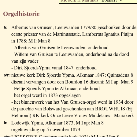
Orgelhistorie
b:
Albertus van Gruisen, Leeuwarden 1779/80 geschonken door de
eerste priester van de Martinusstatie, Lambertus Ignatius Pluijm
in 1788; M I: Man 8
- Albertus van Gruisen te Leeuwarden, onderhoud
- Willem van Gruisen te Leeuwarden, onderhoud na de dood
van zijn vader
- Dirk SjoerdsYpma vanaf 1847, onderhoud
o/r:
nieuwe kerk Dirk Sjoerds Ypma, Alkmaar 1847; Quintadena 8
discant vervangen door een Bourdon 16 discant; M I ap: Man 9
- Eeltje Sjoerds Ypma te Alkmaar, onderhoud
- het orgel werd in 1873 opgeslagen
- het binnenwerk van het Van Gruisen-orgel werd in 1934 door
de parochie van Bolsward geschonken aan BROUWHUIS (bij
Helmond) RK kerk Onze Lieve Vrouw Middelares - Mariakerk
b:
Lodewijk Ypma, Alkmaar 1873; M I ap: Man 8
orgelinwijding op 5 november 1873
o/r:
LIOESSENS Gereformeerde kerk 1934; M I ap: Man 8