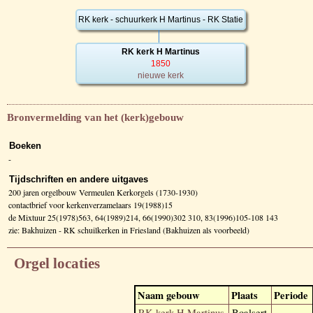
RK kerk - schuurkerk H Martinus - RK Statie
RK kerk H Martinus
1850
nieuwe kerk
Bronvermelding van het (kerk)gebouw
Boeken
-
Tijdschriften en andere uitgaves
200 jaren orgelbouw Vermeulen Kerkorgels (1730-1930)
contactbrief voor kerkenverzamelaars 19(1988)15
de Mixtuur 25(1978)563, 64(1989)214, 66(1990)302 310, 83(1996)105-108 143
zie: Bakhuizen - RK schuilkerken in Friesland (Bakhuizen als voorbeeld)
Orgel locaties
Naam gebouw
Plaats
Periode
RK kerk H Martinus
Boalsert
-