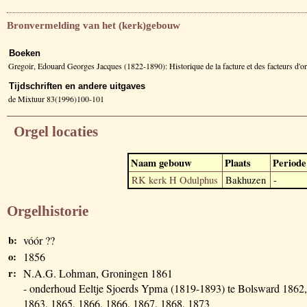
Bronvermelding van het (kerk)gebouw
Boeken
Gregoir, Edouard Georges Jacques (1822-1890): Historique de la facture et des facteurs d
Tijdschriften en andere uitgaves
de Mixtuur 83(1996)100-101
Orgel locaties
Naam gebouw
Plaats
Periode
RK kerk H Odulphus
Bakhuzen
-
Orgelhistorie
b:
vóór ??
o:
1856
r:
N.A.G. Lohman, Groningen 1861
- onderhoud Eeltje Sjoerds Ypma (1819-1893) te Bolsward 1862,
1863, 1865, 1866, 1866, 1867, 1868, 1873