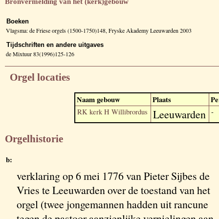
Bronvermelding van het (kerk)gebouw
Boeken
Vlagsma: de Friese orgels (1500-1750)148, Fryske Akademy Leeuwarden 2003
Tijdschriften en andere uitgaves
de Mixtuur 83(1996)125-126
Orgel locaties
Naam gebouw
Plaats
Pe
RK kerk H Willibrordus
Leeuwarden
-
Orgelhistorie
b:
verklaring op 6 mei 1776 van Pieter Sijbes de
Vries te Leeuwarden over de toestand van het
orgel (twee jongemannen hadden uit rancune
tegen de pastoor aanzienlijke vernielingen aan