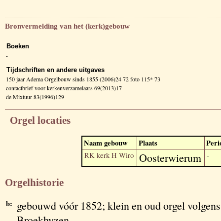
Bronvermelding van het (kerk)gebouw
Boeken
-
Tijdschriften en andere uitgaves
150 jaar Adema Orgelbouw sinds 1855 (2006)24 72 foto 115* 73
contactbrief voor kerkenverzamelaars 69(2013)17
de Mixtuur 83(1996)129
Orgel locaties
Naam gebouw
Plaats
Peri
RK kerk H Wiro
Oosterwierum
-
Orgelhistorie
b:
gebouwd vóór 1852; klein en oud orgel volgens
Broekhyzen