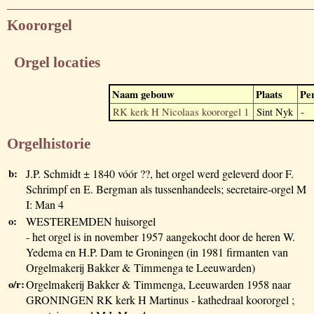
Koororgel
Orgel locaties
Naam gebouw
Plaats
Pe
RK kerk H Nicolaas koororgel 1
Sint Nyk
-
Orgelhistorie
b:
J.P. Schmidt ± 1840 vóór ??, het orgel werd geleverd door F.
Schrimpf en E. Bergman als tussenhandeels; secretaire-orgel M
I: Man 4
o:
WESTEREMDEN huisorgel
- het orgel is in november 1957 aangekocht door de heren W.
Yedema en H.P. Dam te Groningen (in 1981 firmanten van
Orgelmakerij Bakker & Timmenga te Leeuwarden)
o/r:
Orgelmakerij Bakker & Timmenga, Leeuwarden 1958 naar
GRONINGEN RK kerk H Martinus - kathedraal koororgel ;