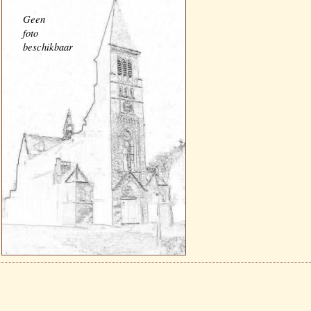
Geen
foto
beschikbaar