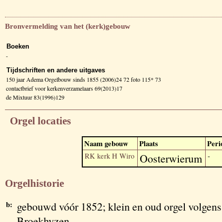
Bronvermelding van het (kerk)gebouw
Boeken
-
Tijdschriften en andere uitgaves
150 jaar Adema Orgelbouw sinds 1855 (2006)24 72 foto 115* 73
contactbrief voor kerkenverzamelaars 69(2013)17
de Mixtuur 83(1996)129
Orgel locaties
Naam gebouw
Plaats
Peri
RK kerk H Wiro
Oosterwierum
-
Orgelhistorie
b:
gebouwd vóór 1852; klein en oud orgel volgens
Broekhyzen