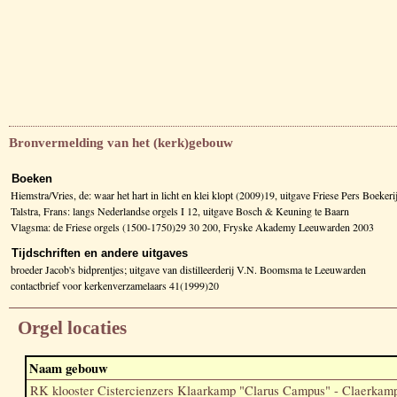
Bronvermelding van het (kerk)gebouw
Boeken
Hiemstra/Vries, de: waar het hart in licht en klei klopt (2009)19, uitgave Friese Pers Boeker
Talstra, Frans: langs Nederlandse orgels I 12, uitgave Bosch & Keuning te Baarn
Vlagsma: de Friese orgels (1500-1750)29 30 200, Fryske Akademy Leeuwarden 2003
Tijdschriften en andere uitgaves
broeder Jacob's bidprentjes; uitgave van distilleerderij V.N. Boomsma te Leeuwarden
contactbrief voor kerkenverzamelaars 41(1999)20
Orgel locaties
Naam gebouw
RK klooster Cistercienzers Klaarkamp "Clarus Campus" - Claerkam