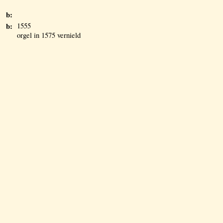
b:
b:
1555
orgel in 1575 vernield