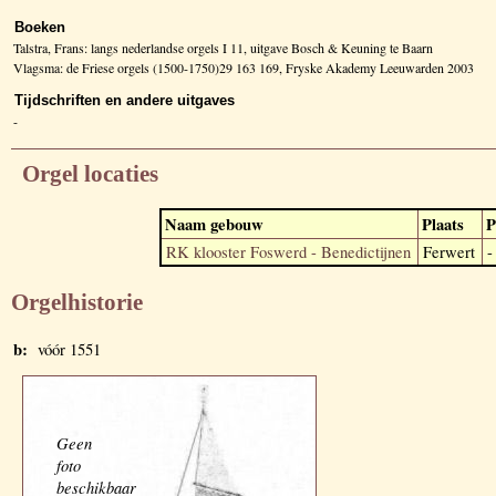
Boeken
Talstra, Frans: langs nederlandse orgels I 11, uitgave Bosch & Keuning te Baarn
Vlagsma: de Friese orgels (1500-1750)29 163 169, Fryske Akademy Leeuwarden 2003
Tijdschriften en andere uitgaves
-
Orgel locaties
Naam gebouw
Plaats
P
RK klooster Foswerd - Benedictijnen
Ferwert
-
Orgelhistorie
b:
vóór 1551
Geen
foto
beschikbaar