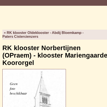
« RK klooster Oldeklooster - Abdij Bloemkamp -
Paters Cistercienzers
RK klooster Norbertijnen
(OPraem) - klooster Mariengaard
Koororgel
Geen
foto
beschikbaar