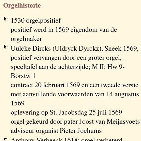
Orgelhistorie
b:
1530 orgelpositief
positief werd in 1569 eigendom van de
orgelmaker
b:
Uulcke Dircks (Uldryck Dyrckz), Sneek 1569,
positief vervangen door een groter orgel,
speeltafel aan de achterzijde; M II: Hw 9-
Borstw 1
contract 20 februari 1569 en een tweede versie
met aanvullende voorwaarden van 14 augustus
1569
oplevering op St. Jacobsdag 25 juli 1569
orgel gekeurd door pater Joost van Meijnsvoets
adviseur organist Pieter Jochums
r:
Anthony Verbeeck 1618; orgel verbeterd