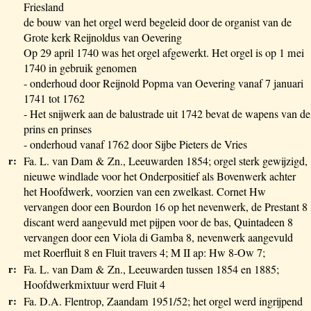
Friesland
de bouw van het orgel werd begeleid door de organist van de
Grote kerk Reijnoldus van Oevering
Op 29 april 1740 was het orgel afgewerkt. Het orgel is op 1 mei
1740 in gebruik genomen
- onderhoud door Reijnold Popma van Oevering vanaf 7 januari
1741 tot 1762
- Het snijwerk aan de balustrade uit 1742 bevat de wapens van de
prins en prinses
- onderhoud vanaf 1762 door Sijbe Pieters de Vries
r:
Fa. L. van Dam & Zn., Leeuwarden 1854; orgel sterk gewijzigd,
nieuwe windlade voor het Onderpositief als Bovenwerk achter
het Hoofdwerk, voorzien van een zwelkast. Cornet Hw
vervangen door een Bourdon 16 op het nevenwerk, de Prestant 8
discant werd aangevuld met pijpen voor de bas, Quintadeen 8
vervangen door een Viola di Gamba 8, nevenwerk aangevuld
met Roerfluit 8 en Fluit travers 4; M II ap: Hw 8-Ow 7;
r:
Fa. L. van Dam & Zn., Leeuwarden tussen 1854 en 1885;
Hoofdwerkmixtuur werd Fluit 4
r:
Fa. D.A. Flentrop, Zaandam 1951/52; het orgel werd ingrijpend