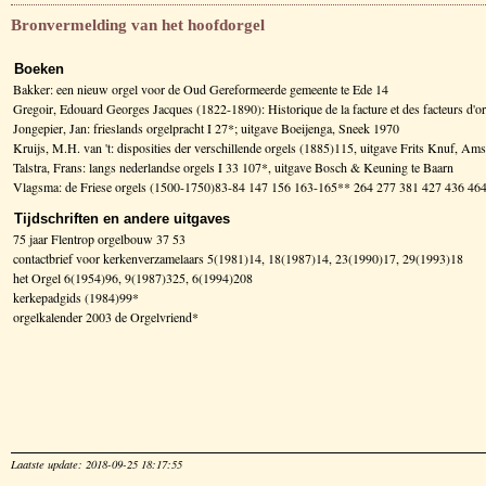
Bronvermelding van het hoofdorgel
Boeken
Bakker: een nieuw orgel voor de Oud Gereformeerde gemeente te Ede 14
Gregoir, Edouard Georges Jacques (1822-1890): Historique de la facture et des facteurs d
Jongepier, Jan: frieslands orgelpracht I 27*; uitgave Boeijenga, Sneek 1970
Kruijs, M.H. van 't: disposities der verschillende orgels (1885)115, uitgave Frits Knuf, A
Talstra, Frans: langs nederlandse orgels I 33 107*, uitgave Bosch & Keuning te Baarn
Vlagsma: de Friese orgels (1500-1750)83-84 147 156 163-165** 264 277 381 427 436 4
Tijdschriften en andere uitgaves
75 jaar Flentrop orgelbouw 37 53
contactbrief voor kerkenverzamelaars 5(1981)14, 18(1987)14, 23(1990)17, 29(1993)18
het Orgel 6(1954)96, 9(1987)325, 6(1994)208
kerkepadgids (1984)99*
orgelkalender 2003 de Orgelvriend*
Laatste update: 2018-09-25 18:17:55