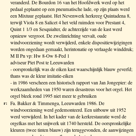
veranderd. De Bourdon 16 van het Hoofdwerk werd op het
pedaal geplaatst op een pneumatische lade, op zijn plaats werd
een Mixtuur geplaatst. Het Nevenwerk herkreeg Quintadena 8,
terwijl Viola 8 en Salicet 4 het veld ruimden voor Prestant 4,
Quint 1 1/3 en Sesquialter, de achterzijde van de kast werd
opnieuw vergroot. De zwelinrichting vervalt, oude
windvoorziening wordt verwijderd, enkele dispositiewijzigingen
worden ongedaan gemaakt, herintonatie op verlaagde winddruk;
M II Pn vp: Hw 8-Ow 8-Ped 1
adviseur Piet Post te Leeuwarden
- oorspronkelijk was de eiken kast waarschijnlijk blauw geverfd;
thans was de kleur imitatie-eiken
- in 1986 verscheen een historisch rapport van Jan Jongepier: de
werkzaamheden van 1950 waren desastreus voor het orgel. Het
orgel bleek rond 1995 niet meer te gebruiken
r:
Fa. Bakker & Timmenga, Leeuwarden 1986. De
windvoorziening werd gedemonteerd. Een uitbouw uit 1952
werd verwijderd. In het kader van de kerkrestauratie werd de
orgelkas met het snijwerk uit 1740 hersteld. De oorspronkelijke
kleuren (twee tinten blauw) zijn teruggevonden, de aanwijzingen