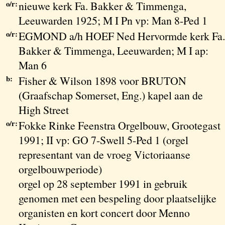
o/r:
nieuwe kerk Fa. Bakker & Timmenga,
Leeuwarden 1925; M I Pn vp: Man 8-Ped 1
o/r:
EGMOND a/h HOEF Ned Hervormde kerk Fa.
Bakker & Timmenga, Leeuwarden; M I ap:
Man 6
b:
Fisher & Wilson 1898 voor BRUTON
(Graafschap Somerset, Eng.) kapel aan de
High Street
o/r:
Fokke Rinke Feenstra Orgelbouw, Grootegast
1991; II vp: GO 7-Swell 5-Ped 1 (orgel
representant van de vroeg Victoriaanse
orgelbouwperiode)
orgel op 28 september 1991 in gebruik
genomen met een bespeling door plaatselijke
organisten en kort concert door Menno