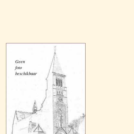
Geen
foto
beschikbaar