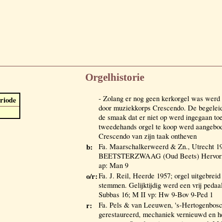
Orgelhistorie
- Zolang er nog geen kerkorgel was werd
riode
door muziekkorps Crescendo. De begeleidi
de smaak dat er niet op werd ingegaan toe
tweedehands orgel te koop werd aangebo
Crescendo van zijn taak ontheven
b:
Fa. Maarschalkerweerd & Zn., Utrecht 1
BEETSTERZWAAG (Oud Beets) Hervormd
ap: Man 9
o/r:
Fa. J. Reil, Heerde 1957; orgel uitgebre
stemmen. Gelijktijdig werd een vrij peda
Subbas 16; M II vp: Hw 9-Bov 9-Ped 1
r:
Fa. Pels & van Leeuwen, 's-Hertogenbosc
gerestaureerd, mechaniek vernieuwd en he