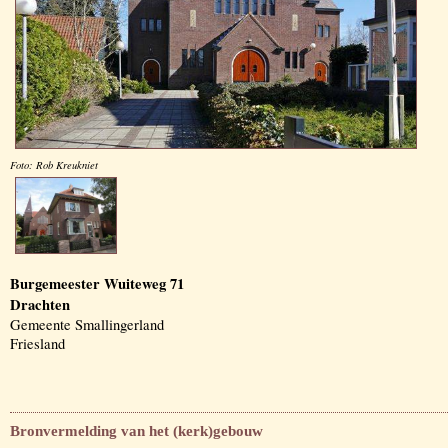
Foto: Rob Kreukniet
Burgemeester Wuiteweg 71
Drachten
Gemeente Smallingerland
Friesland
Bronvermelding van het (kerk)gebouw