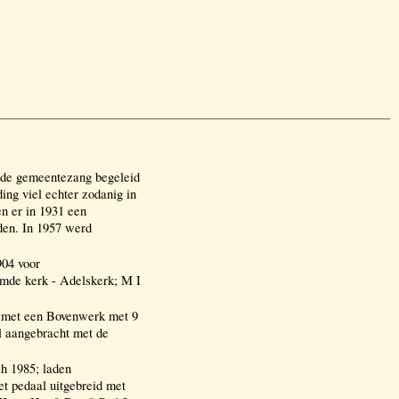
 de gemeentezang begeleid
ng viel echter zodanig in
n er in 1931 een
den. In 1957 werd
904 voor
e kerk - Adelskerk; M I
id met een Bovenwerk met 9
al aangebracht met de
h 1985; laden
t pedaal uitgebreid met