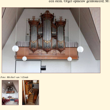
een stem. Orgel opnieuw geintoneerd; M 
Foto: Michiel van ’t Einde