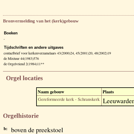
Bronvermelding van het (kerk)gebouw
Boeken
-
Tijdschriften en andere uitgaves
contactbrief voor kerkenverzamelaars 43(2000)24, 45(2001)20, 48(2002)19
de Mixtuur 44(1983)576
de Orgelvriend 2(1984)11**
Orgel locaties
Naam gebouw
Plaats
Gereformeerde kerk - Schranskerk
Leeuwarde
Orgelhistorie
b:
boven de preekstoel