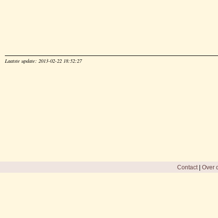
Laatste update: 2013-02-22 18:52:27
Contact
|
Over d