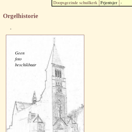
Doopsgezinde schuilkerk
Frjentsjer
-
Orgelhistorie
-
Geen
foto
beschikbaar