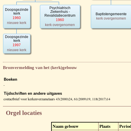
Psychiatrisch
Doopsgezinde
Ziekenhuis -
kerk
Baptistengemeente
Revalidatiecentrum
1960
kerk overgenomen
1960
nieuwe kerk
kerk overgenomen
Doopsgezinde
kerk
1997
nieuwe kerk
Bronvermelding van het (kerk)gebouw
Boeken
-
Tijdschriften en andere uitgaves
contactbrief voor kerkenverzamelaars 43(2000)24, 61(2009)19, 118(2017)14
Orgel locaties
Naam gebouw
Plaats
Perio