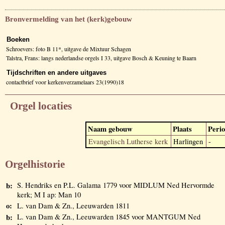
Bronvermelding van het (kerk)gebouw
Boeken
Schroevers: foto B 11*, uitgave de Mixtuur Schagen
Talstra, Frans: langs nederlandse orgels I 33, uitgave Bosch & Keuning te Baarn
Tijdschriften en andere uitgaves
contactbrief voor kerkenverzamelaars 23(1990)18
Orgel locaties
Naam gebouw
Plaats
Peri
Evangelisch Lutherse kerk
Harlingen
-
Orgelhistorie
b:
S. Hendriks en P.L. Galama 1779 voor MIDLUM Ned Hervormde
kerk; M I ap: Man 10
o:
L. van Dam & Zn., Leeuwarden 1811
b:
L. van Dam & Zn., Leeuwarden 1845 voor MANTGUM Ned