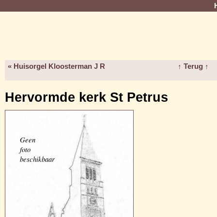
« Huisorgel Kloosterman J R
↑ Terug ↑
Hervormde kerk St Petrus
Geen
foto
beschikbaar